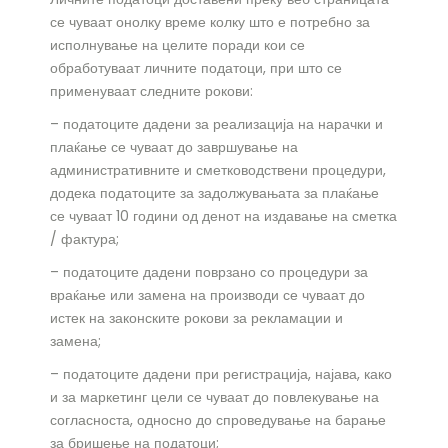
се чуваат онолку време колку што е потребно за
исполнување на целите поради кои се
обработуваат личните податоци, при што се
применуваат следните рокови:
– податоците дадени за реализација на нарачки и
плаќање се чуваат до завршување на
административните и сметководствени процедури,
додека податоците за задолжувањата за плаќање
се чуваат 10 години од денот на издавање на сметка
/ фактура;
– податоците дадени поврзано со процедури за
враќање или замена на производи се чуваат до
истек на законските рокови за рекламации и
замена;
– податоците дадени при регистрација, најава, како
и за маркетинг цели се чуваат до повлекување на
согласноста, односно до спроведување на барање
за бришење на податоци;