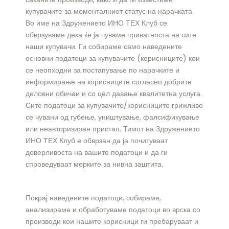
купувачите за моменталниот статус на нарачката.
Во име на
Здружението ИНО ТЕХ Клуб
се
обврзуваме дека ќе ја чуваме приватноста на сите
наши купувачи. Ги собираме само наведените
основни податоци за купувачите (корисниците) кои
се неопходни за постапување по нарачките и
информирање на корисниците согласно добрите
деловни обичаи и со цел давање квалитетна услуга.
Сите податоци за купувачите/корисниците грижливо
се чувани од губење, уништување, фалсификување
или неавторизиран пристап. Тимот на
Здружението
ИНО ТЕХ Клуб
е обврзан да ја почитуваат
доверливоста на вашите податоци и да ги
спроведуваат мерките за нивна заштита.
Покрај наведените податоци, собираме,
анализираме и обработуваме податоци во врска со
производи кои нашите корисници ги пребаруваат и