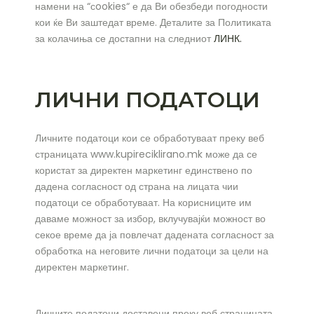
намени на “сookies“ е да Ви обезбеди погодности
кои ќе Ви заштедат време. Деталите за Политиката
за колачиња се достапни на следниот
ЛИНК
.
ЛИЧНИ ПОДАТОЦИ
Личните податоци кои се обработуваат преку веб
страницата www.kupireciklirano.mk може да се
користат за директен маркетинг единствено по
дадена согласност од страна на лицата чии
податоци се обработуваат. На корисниците им
даваме можност за избор, вклучувајќи можност во
секое време да ја повлечат дадената согласност за
обработка на неговите лични податоци за цели на
директен маркетинг.
Личните податоци доставени преку веб страницата