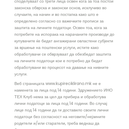
споделуваат со трети лица освен кога за тоа постои
законска обврска и законски основ, исклучиво во
случаите, на начин и во постапка како што е
определено согласно со важечките прописи за
заштита на личните податоци. Освен тоа, кога за
потребите на испорака на нарачаните производи до
купувачите ќе бидат ангажирани овластени субјекти
за вршење на поштенски услуги, истите како
обработувачи се обврзуваат да обезбедат заштита
на личните податоци кои е потребно да бидат
обработувани во процесот на давање на нивните
услуги.
Веб страницата www.kupireciklirano.mk не е
наменета за лица под 14 години. Здружението ИНО
ТЕХ Клуб нема за цел да прибира и обработува
лични податоци за лица под 14 години. Во случај
лице под 14 години да ги доставило своите лични
податоци без согласност на неговите/нејзините
родители и/или старатели, треба веднаш да