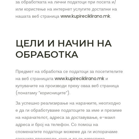
за обработката на лични податоци при посета и/
или користење на интернет услугите достапни на
нашата веб страница
www.kupireciklirano.mk
.
ЦЕЛИ И НАЧИН НА
ОБРАБОТКА
Предмет на обработка се податоци за посетителите
на веб страницата
www.kupireciklirano.mk
и
купувачите на производи преку оваа веб страница
(понатаму “корисниците“).
За успешно реализирање на нарачките, неопходно
е да ги обработуваме податоците за име и презиме
на нарачателот, адреса за доставување, е-маил
адреса и број на телефон. Со помош на
споменатите податоци можеме да ги испорачаме
саканите производи, како и да ги известиме