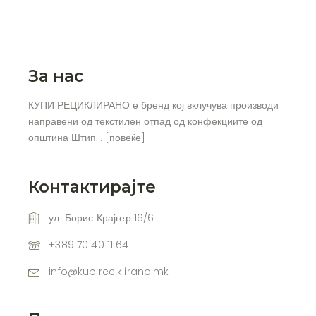
За нас
КУПИ РЕЦИКЛИРАНО е бренд кој вклучува производи
направени од текстилен отпад од конфекциите од
општина Штип… [
повеќе
]
Контактирајте
ул. Борис Крајгер 16/6
+389 70 40 11 64
info@kupireciklirano.mk