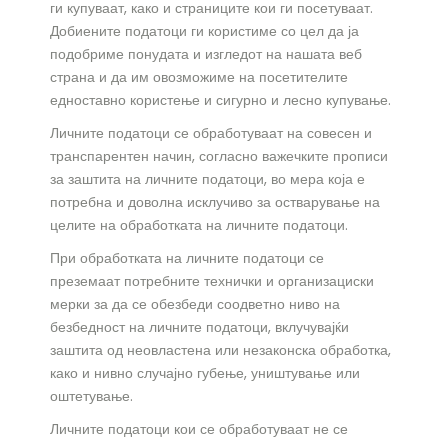
ги купуваат, како и страниците кои ги посетуваат.
Добиените податоци ги користиме со цел да ја
подобриме понудата и изгледот на нашата веб
страна и да им овозможиме на посетителите
едноставно користење и сигурно и лесно купување.
Личните податоци се обработуваат на совесен и
транспарентен начин, согласно важечките прописи
за заштита на личните податоци, во мера која е
потребна и доволна исклучиво за остварување на
целите на обработката на личните податоци.
При обработката на личните податоци се
преземаат потребните технички и организациски
мерки за да се обезбеди соодветно ниво на
безбедност на личните податоци, вклучувајќи
заштита од неовластена или незаконска обработка,
како и нивно случајно губење, уништување или
оштетување.
Личните податоци кои се обработуваат не се