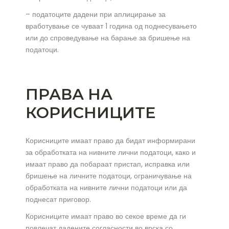
– податоците дадени при аплицирање за
вработување се чуваат 1 година од поднесувањето
или до спроведување на барање за бришење на
податоци.
ПРАВА НА
КОРИСНИЦИТЕ
Корисниците имаат право да бидат информирани
за обработката на нивните лични податоци, како и
имаат право да побараат пристап, исправка или
бришење на личните податоци, ограничување на
обработката на нивните лични податоци или да
поднесат приговор.
Корисниците имаат право во секое време да ги
повлечат дадените согласности во врска со