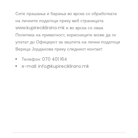
Сите прашања и барања во врска со обработката
на личните податоци преку веб страницата
www.kupireciklirano.mk и во врска со оваа
Политика на приватност, корисниците може да ги
упатат до Офицерот за заштита на лични податоци
Верица Јорданова преку следниот контакт:
Телефон: 070 401 164
e-mail: info@kupireciklirano.mk