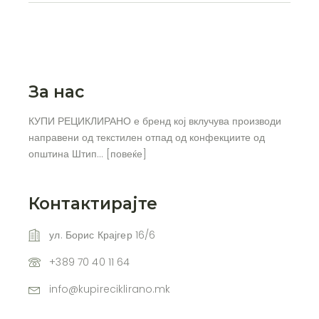
За нас
КУПИ РЕЦИКЛИРАНО е бренд кој вклучува производи
направени од текстилен отпад од конфекциите од
општина Штип… [
повеќе
]
Контактирајте
ул. Борис Крајгер 16/6
+389 70 40 11 64
info@kupireciklirano.mk