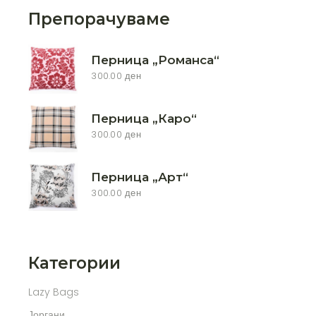
Препорачуваме
Перница „Романса“
300.00
ден
Перница „Каро“
300.00
ден
Перница „Арт“
300.00
ден
Категории
Lazy Bags
Јоргани