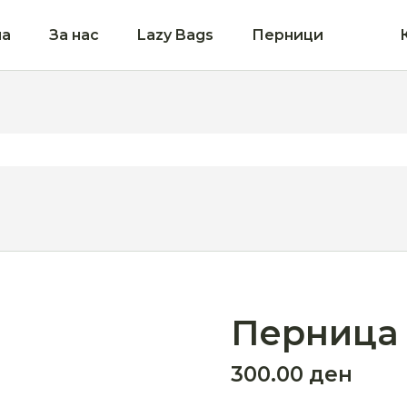
на
За нас
Lazy Bags
Перници
Перница 
300.00
ден