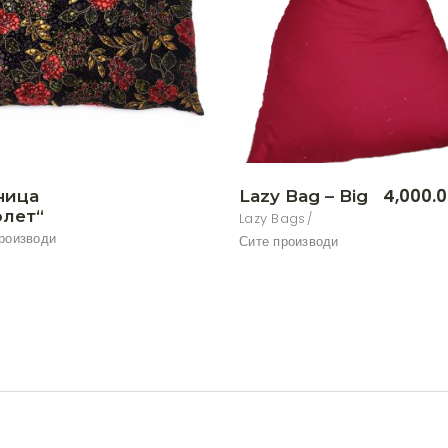
4,000.
ница
Lazy Bag – Big
лет“
Lazy Bags
роизводи
Сите производи