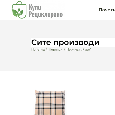
Почет
Сите производи
Почетна
Перници
Перница „Каро“