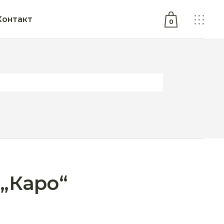
Контакт
0
No products in the cart.
„Каро“