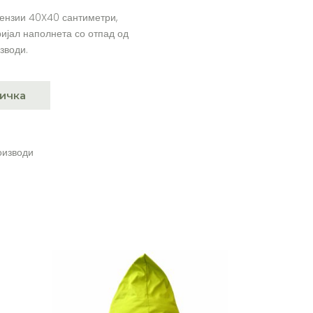
ензии 40X40 сантиметри,
ијал наполнета со отпад од
зводи.
ичка
оизводи