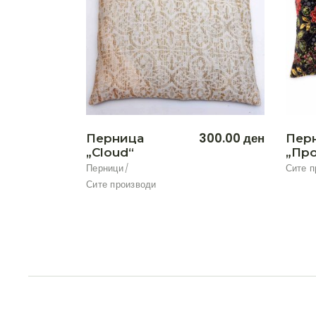
300.00
ден
Перница
Пер
„Cloud“
„Про
Перници
Сите п
Сите производи