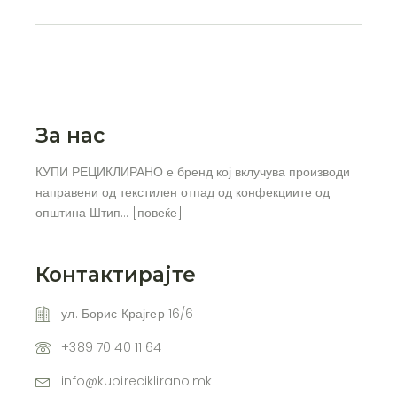
За нас
КУПИ РЕЦИКЛИРАНО е бренд кој вклучува производи
направени од текстилен отпад од конфекциите од
општина Штип… [
повеќе
]
Контактирајте
ул. Борис Крајгер 16/6
+389 70 40 11 64
info@kupireciklirano.mk