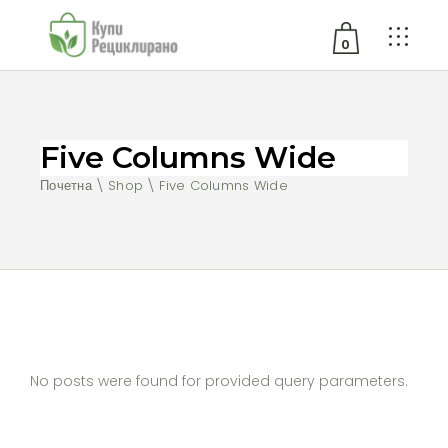
0
No products in the cart.
Five Columns Wide
Почетна
Shop
Five Columns Wide
No posts were found for provided query parameters.