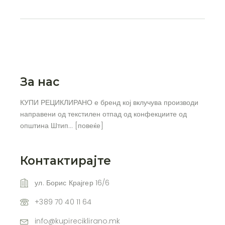
За нас
КУПИ РЕЦИКЛИРАНО е бренд кој вклучува производи
направени од текстилен отпад од конфекциите од
општина Штип… [
повеќе
]
Контактирајте
ул. Борис Крајгер 16/6
+389 70 40 11 64
info@kupireciklirano.mk