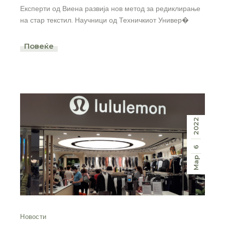
Експерти од Виена развија нов метод за редиклирање
на стар текстил. Научници од Техничкиот Универ�
Повеќе
2022
6
Мар
Новости