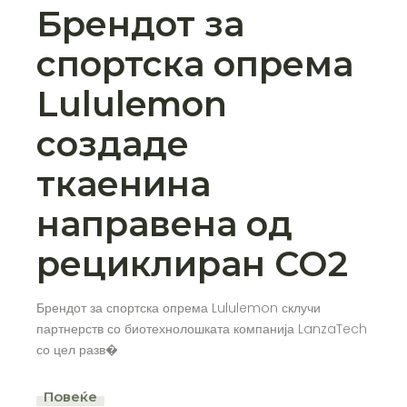
Брендот за
спортска опрема
Lululemon
создаде
ткаенина
направена од
рециклиран СО2
Брендот за спортска опрема Lululemon склучи
партнерств со биотехнолошката компанија LanzaTech
со цел разв�
Повеќе