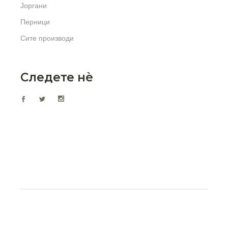
Јоргани
Перници
Сите производи
Следете нѐ