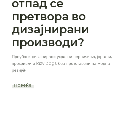
отпад се
претвора во
дизајнирани
производи?
Преубави дизајнирани украсни перничиња, јоргани,
прекривки и lazy bags беа претставени на модна
ревиј�
Повеќе