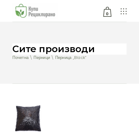
0
No products in the cart.
Сите производи
Почетна
Перници
Перница „Black”