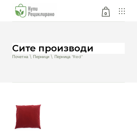
0
No products in the cart.
Сите производи
Почетна
Перници
Перница “Red”