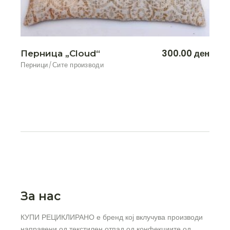
300.00
ден
Перница „Cloud“
Перници
Сите производи
За нас
КУПИ РЕЦИКЛИРАНО е бренд кој вклучува производи
направени од текстилен отпад од конфекциите од